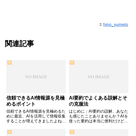
hino_yumeto
関連記事
AI
AI
信頼できるAI情報源を見極
AI要約でよくある誤解とそ
めるポイント
の克服法
信頼できるAI情報源を見極めるた
はじめに：AI要約の誤解、あなた
めに最近、AIを活用して情報収集
も感じたことありませんか？AIを
することが増えてきましたよね。
使った要約は本当に便利だけど、
しかし、その中で「どの情報を信
意外と難しいところもありますよ
じていいのか」悩むことはありま
ね。僕も以前、何度も悩まされま
AI
AI
せんか？僕も以前、信頼できる情
した。どうにかしたいと思って取