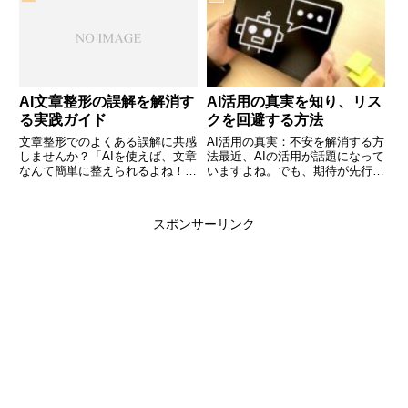
る教訓を紹介します。
いました。でも、身近なAIツール
を使い始めてから、劇的に変わり
ました。この記事で…
AI文章整形の誤解を解消す
AI活用の真実を知り、リス
る実践ガイド
クを回避する方法
文章整形でのよくある誤解に共感
AI活用の真実：不安を解消する方
しませんか？「AIを使えば、文章
法最近、AIの活用が話題になって
なんて簡単に整えられるよね！」
いますよね。でも、期待が先行す
って思っていませんか？僕も最初
るあまり、リスクを見逃してしま
はそう感じていました。しかし、
うことも多いです。今日は、そん
実際に試してみると、思わぬ壁に
なあなたにAIの真実を一緒に探っ
スポンサーリンク
ぶつかることが多かったんです。
ていきたいと思います。この記事
この記事では、AIを使っ…
を読むことで、AIを…