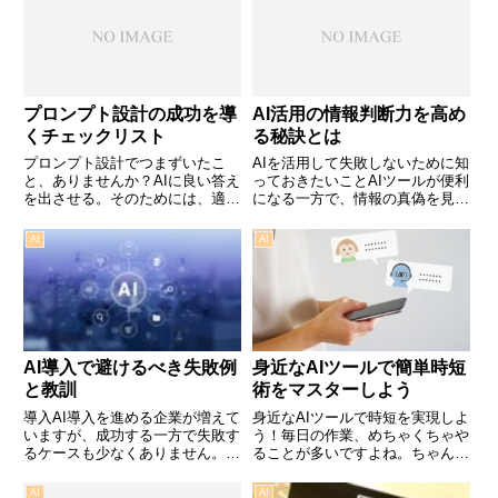
報源を見極めるのに苦労しまし
り組んできた結果、分かったこと
た。この記事では、AI情報…
があるんです。この記事を…
プロンプト設計の成功を導
AI活用の情報判断力を高め
くチェックリスト
る秘訣とは
プロンプト設計でつまずいたこ
AIを活用して失敗しないために知
と、ありませんか？AIに良い答え
っておきたいことAIツールが便利
を出させる。そのためには、適切
になる一方で、情報の真偽を見極
なプロンプトを設計することが必
めるのはますます難しくなってき
須です。でも、どうやって始めれ
ていますよね。僕自身も、何度か
AI
AI
ばいいのか分からない…なんて悩
失敗した経験があります。例え
んだこと、僕にもあります。お気
ば、あるプロジェクトでAIに頼り
持ち、よくわかります。今回…
すぎて、誤った情報をその…
AI導入で避けるべき失敗例
身近なAIツールで簡単時短
と教訓
術をマスターしよう
導入AI導入を進める企業が増えて
身近なAIツールで時短を実現しよ
いますが、成功する一方で失敗す
う！毎日の作業、めちゃくちゃや
るケースも少なくありません。本
ることが多いですよね。ちゃんと
記事では、AI活用における具体的
自分の時間を作れてますか？僕も
な失敗例を挙げ、そこから得られ
以前は時間が足りない！と悩んで
AI
AI