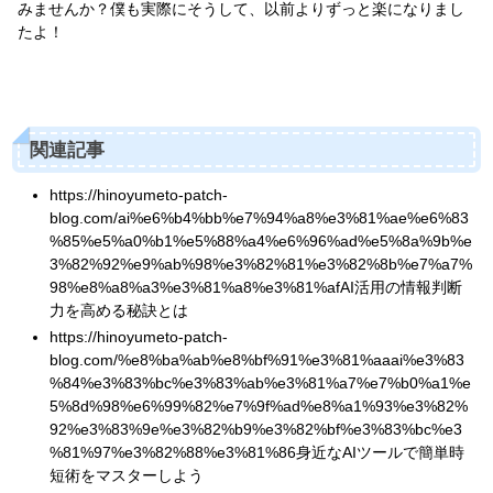
みませんか？僕も実際にそうして、以前よりずっと楽になりまし
たよ！
関連記事
https://hinoyumeto-patch-
blog.com/ai%e6%b4%bb%e7%94%a8%e3%81%ae%e6%83
%85%e5%a0%b1%e5%88%a4%e6%96%ad%e5%8a%9b%e
3%82%92%e9%ab%98%e3%82%81%e3%82%8b%e7%a7%
98%e8%a8%a3%e3%81%a8%e3%81%afAI活用の情報判断
力を高める秘訣とは
https://hinoyumeto-patch-
blog.com/%e8%ba%ab%e8%bf%91%e3%81%aaai%e3%83
%84%e3%83%bc%e3%83%ab%e3%81%a7%e7%b0%a1%e
5%8d%98%e6%99%82%e7%9f%ad%e8%a1%93%e3%82%
92%e3%83%9e%e3%82%b9%e3%82%bf%e3%83%bc%e3
%81%97%e3%82%88%e3%81%86身近なAIツールで簡単時
短術をマスターしよう