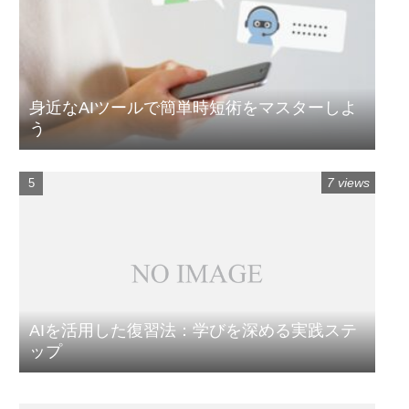
身近なAIツールで簡単時短術をマスターしよ
う
7 views
AIを活用した復習法：学びを深める実践ステ
ップ