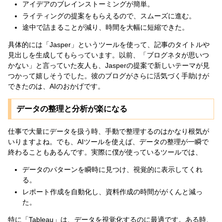
アイデアのブレインストーミングが簡単。
ライティングの提案をもらえるので、スムーズに進む。
途中で詰まることが減り、時間を大幅に短縮できた。
具体的には「Jasper」というツールを使って、記事のタイトルや
見出しを生成してもらっています。以前、「ブログネタが思いつ
かない」と言っていた友人も、Jasperの提案で新しいテーマが見
つかって嬉しそうでした。彼のブログがさらに活気づく手助けが
できたのは、AIのおかげです。
データの整理と分析が楽になる
仕事で大量にデータを扱う時、手動で整理するのはかなり根気が
いりますよね。でも、AIツールを使えば、データの整理が一瞬で
終わることもあるんです。実際に僕が使っているツールでは、
データのパターンを瞬時に見つけ、視覚的に表示してくれ
る。
レポート作成を自動化し、資料作成の時間ががくんと減っ
た。
特に「Tableau」は、データを視覚化するのに最適です。ある時、