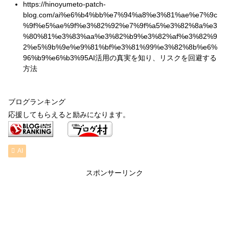
https://hinoyumeto-patch-
blog.com/ai%e6%b4%bb%e7%94%a8%e3%81%ae%e7%9c
%9f%e5%ae%9f%e3%82%92%e7%9f%a5%e3%82%8a%e3
%80%81%e3%83%aa%e3%82%b9%e3%82%af%e3%82%9
2%e5%9b%9e%e9%81%bf%e3%81%99%e3%82%8b%e6%
96%b9%e6%b3%95AI活用の真実を知り、リスクを回避する
方法
ブログランキング
応援してもらえると励みになります。
AI
スポンサーリンク