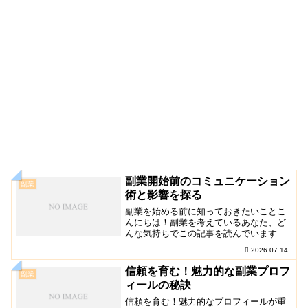
副業開始前のコミュニケーション
副業
術と影響を探る
副業を始める前に知っておきたいことこ
んにちは！副業を考えているあなた、ど
んな気持ちでこの記事を読んでいます
か？夢や目標を実現したい気持ち、少し
2026.07.14
不安な気持ち、さまざまな思いがあるで
しょう。今回は、副業を始める前に知っ
信頼を育む！魅力的な副業プロフ
副業
ておくべき、同僚や上司と…
ィールの秘訣
信頼を育む！魅力的なプロフィールが重