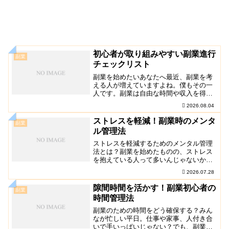
初心者が取り組みやすい副業進行
副業
チェックリスト
副業を始めたいあなたへ最近、副業を考
える人が増えていますよね。僕もその一
人です。副業は自由な時間や収入を得る
ための素晴らしい選択肢。でも、始めた
2026.08.04
ものの挫折することも多いのが現実で
す。この記事では、初心者がスムーズに
ストレスを軽減！副業時のメンタ
副業
副業を進めるためのチェッ…
ル管理法
ストレスを軽減するためのメンタル管理
法とは？副業を始めたものの、ストレス
を抱えている人って多いんじゃないか
な？僕もその一人だった。気がついた
2026.07.28
ら、毎日の仕事と副業のダブルパンチで
心が疲弊していたんだ。でも、大丈夫。
隙間時間を活かす！副業初心者の
副業
この記事を読めば、少しでも…
時間管理法
副業のための時間をどう確保する？みん
なが忙しい平日。仕事や家事、人付き合
いで手いっぱいじゃない？でも、副業を