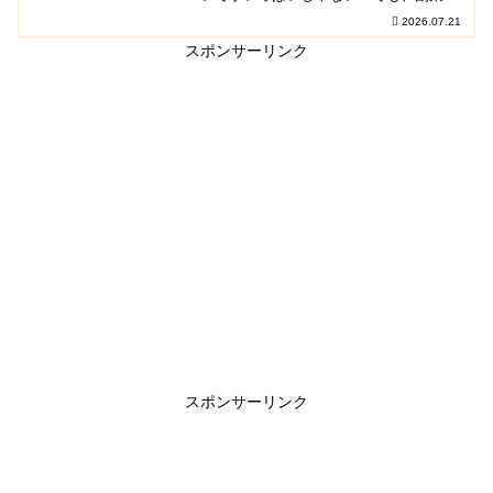
始めたい気持ち、少しはあると思う。実
2026.07.21
は、隙間時間を上手に使えば、意外とス
ムーズに進められるんだ。この記事で
スポンサーリンク
は、副業初心者が短い時…
スポンサーリンク