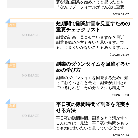
要な理由副業を始めようと思ったとき、
「なんでプロフィールがそんなに重要な
の？」って思ったこと、ありませんか？
2026.07.07
実は、プロフィールがしっかりしていな
いと、依頼が来ないことも多いんです。
短期間で副業計画を見直すための
副業
僕も最初はそんなことを…
重要チェックリスト
副業の計画、見直せていますか？最近、
副業を始めた方も多いと思います。で
も、うまくいかないこともありますよ
ね。僕も最初は色々とつまずきました。
2026.06.30
特に計画を立てる段階で。「あ！これ奥
が深いな」と感じたことはありません
副業のダウンタイムを回避するた
副業
か？この記事では、短期間で…
めの学び方
副業のダウンタイムを回避するために知
っておくべきこと最近、副業が注目され
ているけれど、その分リスクも増えてい
るよね。特にダウンタイム、つまり副業
2026.06.23
が停滞するリスクについて考えたことは
あるかな？この記事では、その危険性
平日夜の隙間時間で副業を充実さ
副業
と、どうやって回避するか…
せる方法
平日夜の隙間時間、副業をどう活かす？
こんにちは！最近、平日夜の時間をもっ
と有効に使いたいと思っている僕です。
副業を始めたのはいいけれど、なかなか
2026.06.16
時間が取れなかったり、どうやって進め