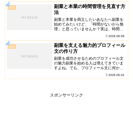
ればいいのか分からないという人、いま
副業と本業の時間管理を見直す方
副業
せんか？そういうあな…
法
副業と本業を両立したいあなたへ副業を
始めてみたいけど、「時間がないから無
理」と思っていませんか？実は、時間管
理を見直せば両立は十分可能なんです。
2026.06.09
僕自身も、最初はそう思っていました
が、いろんな方法を試すうちにコツをつ
副業を支える魅力的プロフィール
副業
かみました。その結果、充…
文の作り方
副業を成功させるためのプロフィール文
の魅力副業を始める人は増えてきていま
すよね。でも、プロフィール文に何か足
りないなと感じたことはありませんか？
2026.06.02
実は、魅力的なプロフィール文によって
依頼が増えることは珍しくありません。
今回は、そのプロフィ…
スポンサーリンク