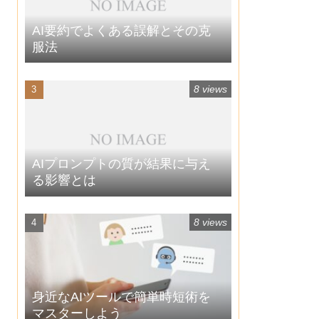
AI要約でよくある誤解とその克
服法
8 views
AIプロンプトの質が結果に与え
る影響とは
8 views
身近なAIツールで簡単時短術を
マスターしよう