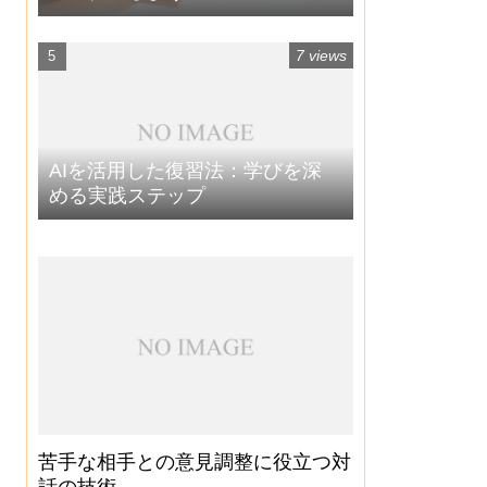
7 views
AIを活用した復習法：学びを深
める実践ステップ
苦手な相手との意見調整に役立つ対
話の技術