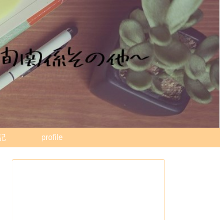
記
profile