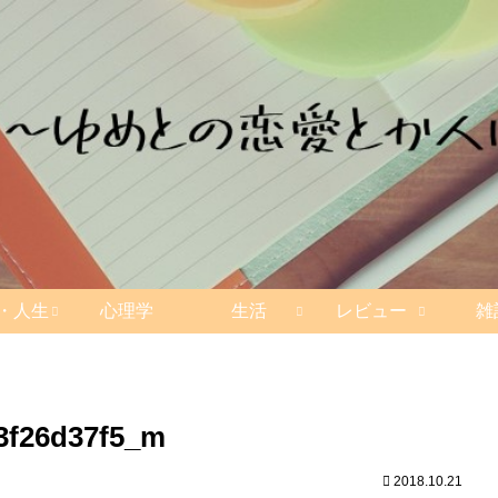
・人生
心理学
生活
レビュー
雑
3f26d37f5_m
2018.10.21