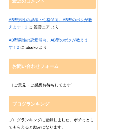
最近のコメント
AB型男性の思考・性格傾向。AB型のボクが教
えます！1
に
叢雲ニア
より
AB型男性の恋愛傾向。AB型のボクが教えま
す！2
に
atsuko
より
お問い合わせフォーム
［ご意見・ご感想お待ちしてます］
ブログランキング
ブログランキングに登録しました。ポチっとし
てもらえると励みになります。