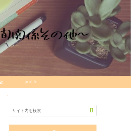
記
profile