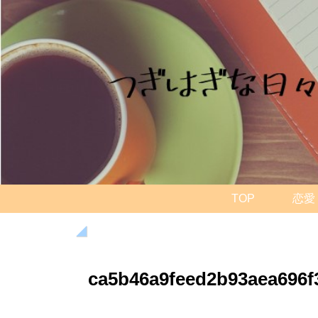
TOP
恋愛
ca5b46a9feed2b93aea696f