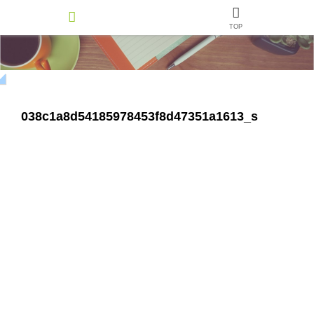
TOP
038c1a8d54185978453f8d47351a1613_s