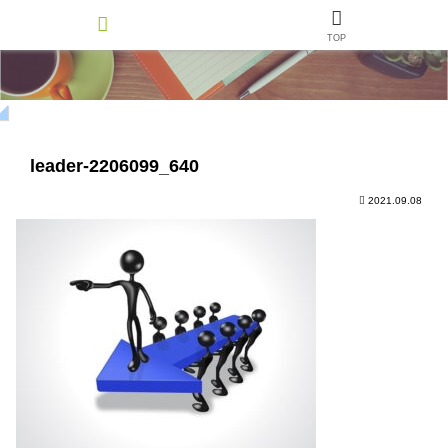
TOP
leader-2206099_640
2021.09.08