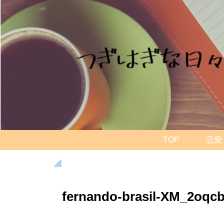
TOP
恋愛
fernando-brasil-XM_2oqc