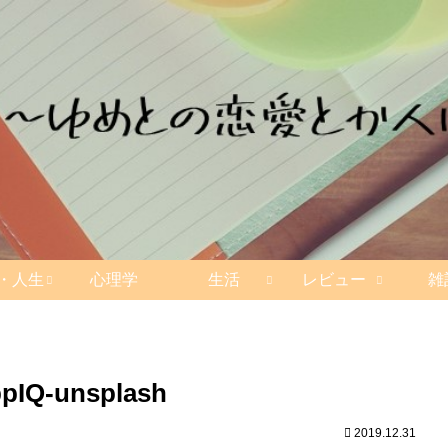
・人生
心理学
生活
レビュー
雑
bpIQ-unsplash
2019.12.31