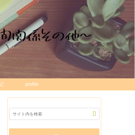
記
profile