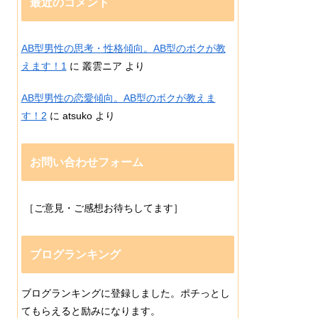
最近のコメント
AB型男性の思考・性格傾向。AB型のボクが教
えます！1
に
叢雲ニア
より
AB型男性の恋愛傾向。AB型のボクが教えま
す！2
に
atsuko
より
お問い合わせフォーム
［ご意見・ご感想お待ちしてます］
ブログランキング
ブログランキングに登録しました。ポチっとし
てもらえると励みになります。