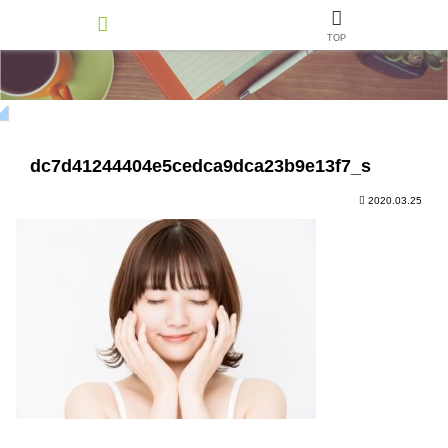
TOP
dc7d41244404e5cedca9dca23b9e13f7_s
2020.03.25