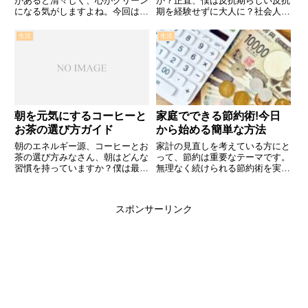
があると清々しく、心がクリーン
か？正直、僕は反抗期らしい反抗
になる気がしますよね。今回は、
期を経験せずに大人に？社会人に
植物のある暮らしに憧れを持って
なりました。反抗期って何か良い
いる方必見！初心者でも育てやす
ことじゃない気がしていておとな
生活
生活
い観葉植物をご紹介していきま
しく生きていたけど今になると実
す。りんご(ライター)植物が与え
はとっても大切なんじゃないかな
てくれる効果 空気清浄／加湿
って思います。今日はそんなお
調...
話、...
朝を元気にするコーヒーと
家庭でできる節約術!今日
お茶の選び方ガイド
から始める簡単な方法
朝のエネルギー源、コーヒーとお
家計の見直しを考えている方にと
茶の選び方みなさん、朝はどんな
って、節約は重要なテーマです。
習慣を持っていますか？僕は最
無理なく続けられる節約術を実践
近、朝の飲み物選びにちょっとし
することで、家計の負担を軽減
た悩みを感じています。コーヒー
し、将来のための貯蓄を増やすこ
とお茶、どちらが朝の元気を引き
とができます。本記事では、家庭
スポンサーリンク
出してくれるのか、正直分からな
で簡単にできる節約術を紹介しま
い時期がありました。なぜなら…
す。それでは行ってみよう！1.
...