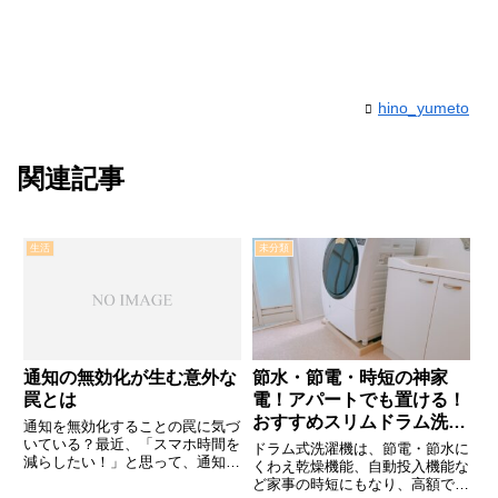
hino_yumeto
関連記事
生活
未分類
通知の無効化が生む意外な
節水・節電・時短の神家
罠とは
電！アパートでも置ける！
おすすめスリムドラム洗濯
通知を無効化することの罠に気づ
機
いている？最近、「スマホ時間を
ドラム式洗濯機は、節電・節水に
減らしたい！」と思って、通知を
くわえ乾燥機能、自動投入機能な
無効にした経験はありませんか？
ど家事の時短にもなり、高額でも
僕も昔、そうやって頑張ったこと