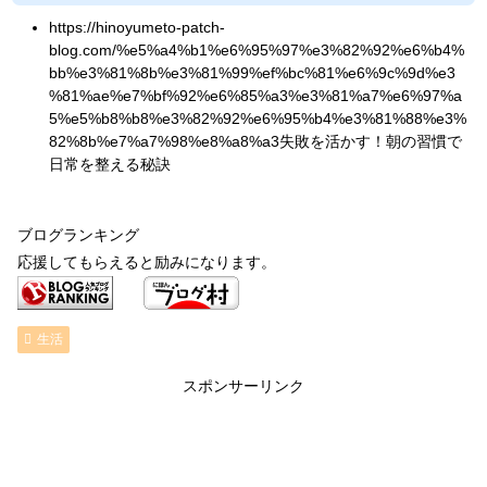
https://hinoyumeto-patch-
blog.com/%e5%a4%b1%e6%95%97%e3%82%92%e6%b4%
bb%e3%81%8b%e3%81%99%ef%bc%81%e6%9c%9d%e3
%81%ae%e7%bf%92%e6%85%a3%e3%81%a7%e6%97%a
5%e5%b8%b8%e3%82%92%e6%95%b4%e3%81%88%e3%
82%8b%e7%a7%98%e8%a8%a3失敗を活かす！朝の習慣で
日常を整える秘訣
ブログランキング
応援してもらえると励みになります。
生活
スポンサーリンク