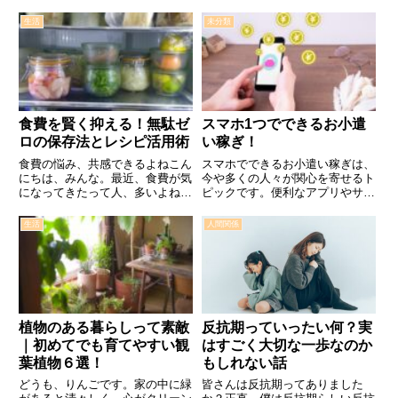
買って満足の神家電です。ただそ
があります。でも、実際にはどう
の構造上、奥行きや横幅が大きく
生活
未分類
だったのか。今回は、通知を無効
床面積を必要とします。そこで今
化することで逆に問題が起こっ…
日はアパートでも置けるスリムド
ラム洗濯機を紹介します。まず
は...
食費を賢く抑える！無駄ゼ
スマホ1つでできるお小遣
ロの保存法とレシピ活用術
い稼ぎ！
食費の悩み、共感できるよねこん
スマホでできるお小遣い稼ぎは、
にちは、みんな。最近、食費が気
今や多くの人々が関心を寄せるト
になってきたって人、多いよね。
ピックです。便利なアプリやサー
外食や買い物であっという間にお
ビスを利用すれば、通勤時間や休
財布が空に。聞けば簡単に節約で
憩中など、ちょっとした時間を有
生活
人間関係
きそうな情報がたくさんあるけれ
効活用して収入を得ることが可能
ど、実際にどうしたらいいのか分
です。ここでは、いくつかの方法
からない、という方も多いかも…
を紹介します。 フリマアプリ
で...
植物のある暮らしって素敵
反抗期っていったい何？実
｜初めてでも育てやすい観
はすごく大切な一歩なのか
葉植物６選！
もしれない話
どうも、りんごです。家の中に緑
皆さんは反抗期ってありました