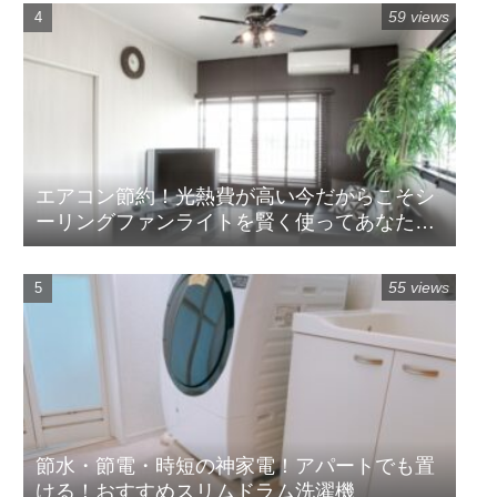
59 views
エアコン節約！光熱費が高い今だからこそシ
ーリングファンライトを賢く使ってあなたの
空間を明るく快適に節約しよう！
55 views
節水・節電・時短の神家電！アパートでも置
ける！おすすめスリムドラム洗濯機