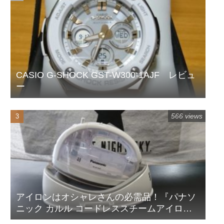
CASIO G-SHOCK GST-W300-1AJF レビュ
ー
566 views
アイロンはオシャレさんの必需品！『パナソ
ニック カルル コードレススチームアイロ
ン』レビュー