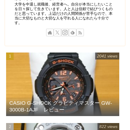
大学を中退し就職後、経営者へ。自分が本当にしたいこと
を日々探して生きています。人と人は信頼で結びつくもの
だと思っています。上辺だけの人間関係が苦手なので、本
当に大切なものと大切な人を守れる人になれたら十分で
す。
2041 views
CASIO G-SHOCK グラビティマスター GW-
3000B-1AJF レビュー
822 views