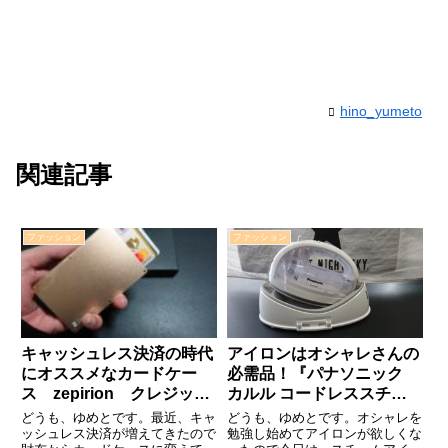
hino_yumeto
関連記事
ファッション
ファッション
キャッシュレス決済の時代
アイロンはオシャレさんの
にオススメなカードケー
必需品！『パナソニック
ス zepirion クレジット
カルル コードレススチー
カードケース レビュー
ムアイロン』レビュー
どうも、ゆめとです。最近、キャ
どうも、ゆめとです。オシャレを
ッシュレス決済が増えてきたので
勉強し始めてアイロンが欲しくな