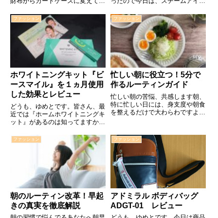
財布からカードケースに変えてみ
ったので今日は、スチームアイロ
たのでご紹介します。
ンを紹介します。パナソニック
ZEPIRION クレジットカードケ
コードレススチームアイロン
ファッション
ファッション
ースクレジットカードケース ス
NI-WL405Panasonic カルル コー
キミング防止 アルミ Zepirion
ドレススチームアイロン ホワイ
posted with...
ト NI-WL...
ホワイトニングキット『ビ
忙しい朝に役立つ！5分で
ースマイル』を１ヵ月使用
作るルーティンガイド
した効果とレビュー
忙しい朝の苦悩、共感します朝、
特に忙しい日には、身支度や朝食
どうも、ゆめとです。皆さん、最
を整えるだけで大わらわですよ
近では『ホームホワイトニングキ
ね。何を先にやればいいのかわか
ット』があるのは知ってますか？
らないまま、時間だけが過ぎてい
今日は1ヵ月使用した効果をお話
く。そんな経験、僕もたくさんし
したいと思います。『ビースマイ
ファッション
ファッション
てきました。このような状況での
ル』ホームホワイトニングキッ
ストレスは、本当に大変です。
ト ビースマイル ホワイトニング
少…
キットタバコ ヤニ コーヒー ...
朝のルーティン改革！早起
アドミラル ボディバッグ
きの真実を徹底解説
ADGT-01 レビュー
朝の習慣で悩んでるあなたへ朝早
どうも、ゆめとです。今日は商品