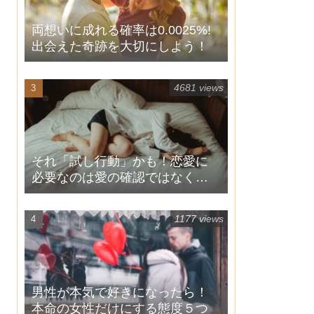
両想いに成れる確率は0.0025%!
出会えた奇跡を大切にしよう！
4681 views
それ「試し行動」かも！恋愛に
必要なのは愛の確認ではなく自
信！
1177 views
男性が本気で好きになったら！
本命の女性だけにする態度５つ