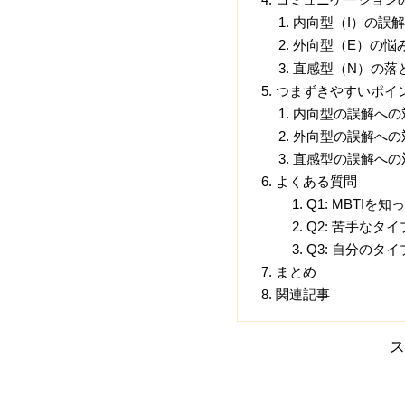
内向型（I）の誤
外向型（E）の悩
直感型（N）の落
つまずきやすいポイ
内向型の誤解への
外向型の誤解への
直感型の誤解への
よくある質問
Q1: MBTI
Q2: 苦手なタ
Q3: 自分のタ
まとめ
関連記事
ス