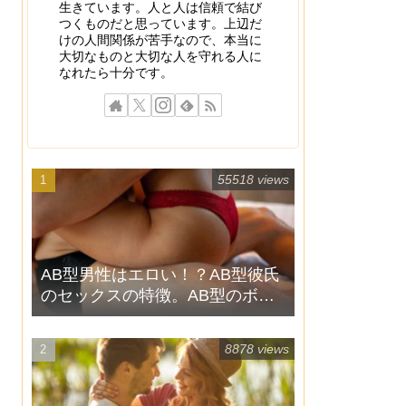
生きています。人と人は信頼で結び
つくものだと思っています。上辺だ
けの人間関係が苦手なので、本当に
大切なものと大切な人を守れる人に
なれたら十分です。
55518 views
AB型男性はエロい！？AB型彼氏
のセックスの特徴。AB型のボク
が教えます！4
8878 views