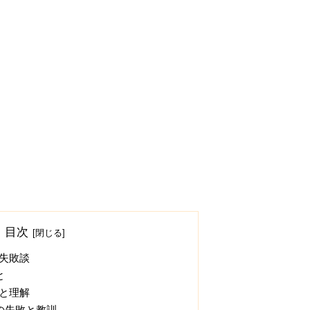
目次
と失敗談
と
解と理解
の失敗と教訓