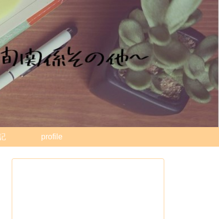
記
profile