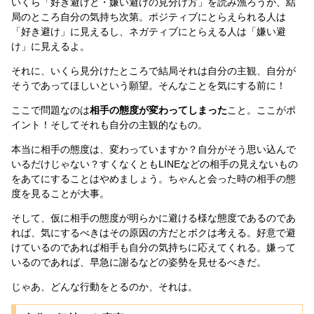
いくら「好き避けと・嫌い避けの見分け方」を読み漁ろうが、結
局のところ自分の気持ち次第。ポジティブにとらえられる人は
「好き避け」に見えるし、ネガティブにとらえる人は「嫌い避
け」に見えるよ。
それに、いくら見分けたところで結局それは自分の主観、自分が
そうであってほしいという願望。そんなことを気にする前に！
ここで問題なのは
相手の態度が変わってしまった
こと。ここがポ
イント！そしてそれも自分の主観的なもの。
本当に相手の態度は、変わっていますか？自分がそう思い込んで
いるだけじゃない？すくなくともLINEなどの相手の見えないもの
をあてにすることはやめましょう。ちゃんと会った時の相手の態
度を見ることが大事。
そして、仮に相手の態度が明らかに避ける様な態度であるのであ
れば、気にするべきはその原因の方だとボクは考える。好意で避
けているのであれば相手も自分の気持ちに応えてくれる。嫌って
いるのであれば、早急に謝るなどの姿勢を見せるべきだ。
じゃあ、どんな行動をとるのか、それは。