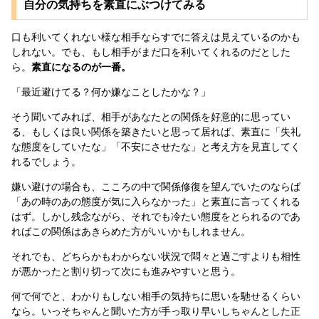
自分の気持ちを素直にぶつけてみる
口も利いてくれない様な相手ならすでに答えは見えているのかも
しれない。でも、もし相手がまだ口を利いてくれるのだとした
ら。
素直になるのが一番。
「最近避けてる？何か嫌なことしたかな？」
そう聞いてみれば、相手があなたとの関係を好意的に思ってい
る、もしくは良い関係を築きたいと思って居れば、素直に「失礼
な態度をしていたな」「不安にさせたな」と考え方を見直してく
れるでしょう。
嫌い避けの場合も、こころの中で関係修復を望んでいたのならば
「あの時のあの態度が気に入らなかった」と素直に言ってくれる
はず。しかし残念ながら、それでも冷たい態度をとられるのであ
ればこの関係はあきらめた方がいいかもしれません。
それでも、どちらかもわからない状況で悶々と過ごすよりも相性
が悪かったと割り切って次にも進みやすいと思う。
何で何でと、わかりもしない相手の気持ちに思いを馳せるくらい
なら。いっそちゃんと聞いた方が手っ取り早いしちゃんとした正