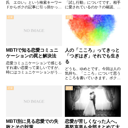
氏 エロい』という検索キーワー
「試し行動」についてです。相手
ドからボクの記事に引っ掛かった
に愛されているのか？の確認、愛
方がいたので今日は赤裸々に答え
くるしいですがその行動ちょっと
たいと思います！笑エロい血液型
待って！ボクの結論「試し行動」
恋愛
恋愛
ランキング！3位血液型別にみる
は不安の表れ愛はどれだけ確認し
とエロい血液型ランキング1位
ても飢え続ける大事なのは愛され
B型2位 A型3位 AB型4位...
ているという自信、信頼関係を
築...
MBTIで知る恋愛コミュニ
人の「こころ」ってきっと
ケーションの罠と解決法
「つぎはぎ」それでも生き
る
恋愛コミュニケーションで感じる
すれ違い恋愛って楽しいですが、
どうも、ゆめとです。今回は人の
時にはコミュニケーションがうま
気持ち、「こころ」について思う
くいかず、すれ違いを感じること
ところを書いていきます。ボクの
もありますよね。そういったすれ
結論人の「こころ」は『つぎは
違いを克服することが、恋愛の醍
ぎ』だらけで形成される、それが
恋愛
恋愛
醐味でもあるのです。この記事で
生きること。つぎはぎを寄せ集め
は、その克服方法を一緒に探っ…
てでも人間で居たい生きていくだ
けで「こころ」は擦り切れ穴だら
け...
MBTI別に見る恋愛での失
恋愛が苦しくなった人へ。
敗とその対策
喜怒哀楽も全部まとめて大