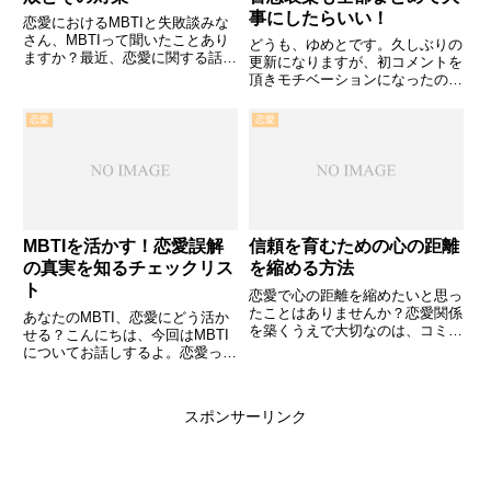
事にしたらいい！
恋愛におけるMBTIと失敗談みな
さん、MBTIって聞いたことあり
どうも、ゆめとです。久しぶりの
ますか？最近、恋愛に関する話題
更新になりますが、初コメントを
でもよく取り上げられているんで
頂きモチベーションになったので
す。僕も以前、MBTIに基づく性
書こうと思います。ボクの結論ど
格診断を受けたら、自分の恋愛ス
んな感情も今だけのものポジティ
恋愛
恋愛
タイルが全然違うことに気づきま
ブもネガティブも大事に抱えて行
した。この記事では、…
けたら、きっと自分を好きにな
る。初コメントを頂きました！な
か...
MBTIを活かす！恋愛誤解
信頼を育むための心の距離
の真実を知るチェックリス
を縮める方法
ト
恋愛で心の距離を縮めたいと思っ
たことはありませんか？恋愛関係
あなたのMBTI、恋愛にどう活か
を築くうえで大切なのは、コミュ
せる？こんにちは、今回はMBTI
ニケーション。言いたいことが言
についてお話しするよ。恋愛っ
えないと感じたこと、ありません
て、悩むことが多いよね。相手の
か？今回は、信頼を育むための
気持ちがうまく理解できなかった
「心の距離を縮める方法」につい
り、自分がどう振る舞えばいいの
スポンサーリンク
て、具体的なチェックリストを…
かわからなかったり。そんなと
き、MBTIが役に立つんだ…