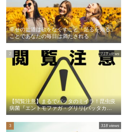
幸せの近道は欲をなくすこと「足るを知る」
ことであなたの毎日は満たされる
713 views
【閲覧注意】まるでバッタのミイラ！昆虫疫
病菌『エントモファガ・グリリ(バッタカ
ビ)』
318 views