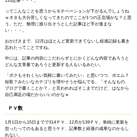
120記事・・・。
ってこんなことを思うからモチベーションが下がるんでしょうね
ｗネタも大分苦しくなってきたのでここが1つの正念場かな？と思
う。ただ、無理に捻り出そうとした記事ほど手が進まな
い・・・。
おかげさまで、12月はほとんど更新できてないし経過記録も書き
忘れたってことですね。
中には、記事の内容にこだわらずとにかくどんな内容であろうと
どんな文章量であろうと更新する人もいるみたい。
「ボクもそれくらい気軽に書いてみたい」と思いつつ、ポエム？
短歌？みたいなカテゴリを増やそうか悩んでる。「そんなもの、
ブログで書くことか？」と言われればそこまでだけど、はなから
自己満足の場だからいいのかなｗ
ＰＶ数
1月1日から15日までで314ＰＶ、12月が139ＰＶ。単純に更新を
怠ったってのもあると思うケド、記事数と経過の成果なのかもし
れない。