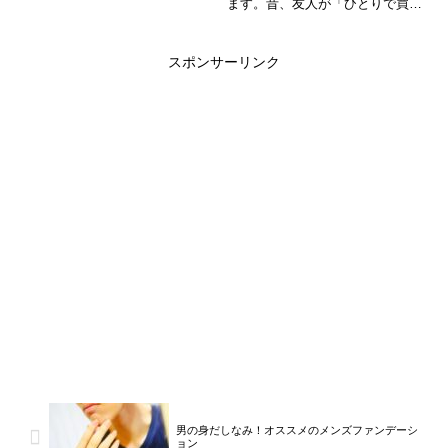
ます。昔、友人が「ひとりで買い
いかに気持ちよく過ごすか、これ
物していて、周りが幸せそうにみ
がまた難しい。でも、今回はその
える」とつぶやいていました。そ
悩みを少しでも軽くするための方
の時、友人はいろいろと落ち込ん
スポンサーリンク
法を紹介するよ。境界線を上手…
でいたんだと思いますが。同じよ
うに辛く、希望が持てない人に
こ...
男の身だしなみ！オススメのメンズファンデーシ
ョン