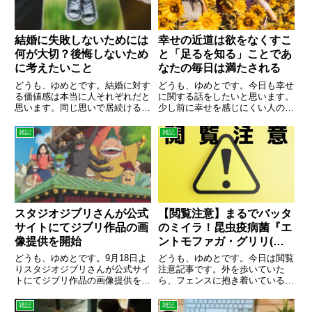
結婚に失敗しないためには
幸せの近道は欲をなくすこ
何が大切？後悔しないため
と「足るを知る」ことであ
に考えたいこと
なたの毎日は満たされる
どうも、ゆめとです。結婚に対す
どうも、ゆめとです。今日も幸せ
る価値感は本当に人それぞれだと
に関する話をしたいと思います。
思います。同じ思いで居続けるの
少し前に幸せを感じにくい人の話
は簡単ではないです。友人が長く
をしましたが、幸せと欲は深く関
付き合った彼氏と別れたそうで
係しています。皆がそうだとは言
雑記
雑記
す。結婚を考えていると言ってい
いませんが、幸せを感じにくい人
たはずの彼氏にやっぱり何か違う
というのは人を妬んだり、もっと
と言われたそうです。そこに掛け
もっと欲しいと欲の深い人で
た...
す。...
スタジオジブリさんが公式
【閲覧注意】まるでバッタ
サイトにてジブリ作品の画
のミイラ！昆虫疫病菌『エ
像提供を開始
ントモファガ・グリリ(バ
ッタカビ)』
どうも、ゆめとです。9月18日よ
どうも、ゆめとです。今日は閲覧
りスタジオジブリさんが公式サイ
注意記事です。外を歩いていた
トにてジブリ作品の画像提供を開
ら、フェンスに抱き着いているシ
始したのでジブリ好きなボクとし
ョウリョウバッタを沢山目撃した
てはとりあえずペタペタしてみま
のですがこれが何やら様子が変
雑記
雑記