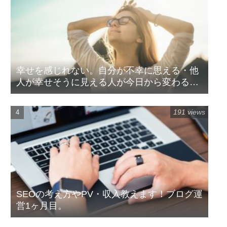
幸せを感じれない。自分が不幸に思える・他
人が幸せそうに見える人が今日から変わる方
法
191 views
SEOの考え方やPV・収入教えます！ブログ運
営1ヶ月目。