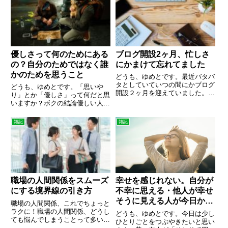
した。気になる使用条件は『常識
で・・・今日はそんなお話。ある
の範囲でご自由にお使い下さい』
晴れた日。ふと田んぼの周りに張
引用：スタジオジブリと、公式...
られたフェンスを眺めると、フェ
ンス...
優しさって何のためにある
ブログ開設2ヶ月、忙しさ
の？自分のためではなく誰
にかまけて忘れてました
かのためを思うこと
どうも、ゆめとです。最近バタバ
タとしていていつの間にかブログ
どうも、ゆめとです。「思いや
開設２ヶ月を迎えていました。そ
り」とか「優しさ」って何だと思
んなボクの経過を書きます。本業
いますか？ボクの結論優しい人を
やプライベートの忙しさから最近
馬鹿にする人より馬鹿をみても優
ブログ更新が疎かになっています
しい人であれボクは、友人に「ボ
雑記
雑記
がまだまだ続けていきたいと思っ
クはアンパンマンでいたいんです
ています。あとは正直な本音を
よ」っていう話をします。困って
言...
いる人に手を差し出せるような人
で...
職場の人間関係をスムーズ
幸せを感じれない。自分が
にする境界線の引き方
不幸に思える・他人が幸せ
そうに見える人が今日から
職場の人間関係、これでちょっと
変わる方法
ラクに！職場の人間関係、どうし
どうも、ゆめとです。今日は少し
ても悩んでしまうことって多いよ
ひとりごとをつぶやきたいと思い
ね。毎日顔を合わせる人たちと、