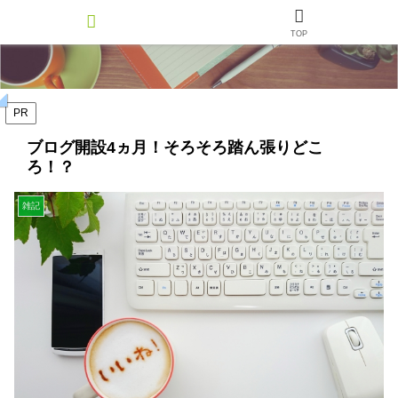
TOP
PR
ブログ開設4ヵ月！そろそろ踏ん張りどこ
ろ！？
雑記