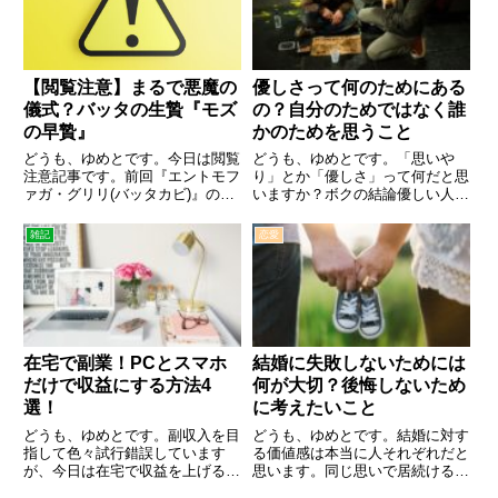
うに辛く、希望が持てない人に
こ...
【閲覧注意】まるで悪魔の
優しさって何のためにある
儀式？バッタの生贄『モズ
の？自分のためではなく誰
の早贄』
かのためを思うこと
どうも、ゆめとです。今日は閲覧
どうも、ゆめとです。「思いや
注意記事です。前回『エントモフ
り」とか「優しさ」って何だと思
ァガ・グリリ(バッタカビ)』の話
いますか？ボクの結論優しい人を
をしたときに『モズの早贄』とい
馬鹿にする人より馬鹿をみても優
う話をしたのですが、たまたまそ
しい人であれボクは、友人に「ボ
雑記
恋愛
ちらも発見したので今日はそんな
クはアンパンマンでいたいんです
お話。皆さんは『モズの早贄』と
よ」っていう話をします。困って
いう言葉を知っていますか？ち...
いる人に手を差し出せるような人
で...
在宅で副業！PCとスマホ
結婚に失敗しないためには
だけで収益にする方法4
何が大切？後悔しないため
選！
に考えたいこと
どうも、ゆめとです。副収入を目
どうも、ゆめとです。結婚に対す
指して色々試行錯誤しています
る価値感は本当に人それぞれだと
が、今日は在宅で収益を上げる方
思います。同じ思いで居続けるの
法をご紹介します。在宅で収入を
は簡単ではないです。友人が長く