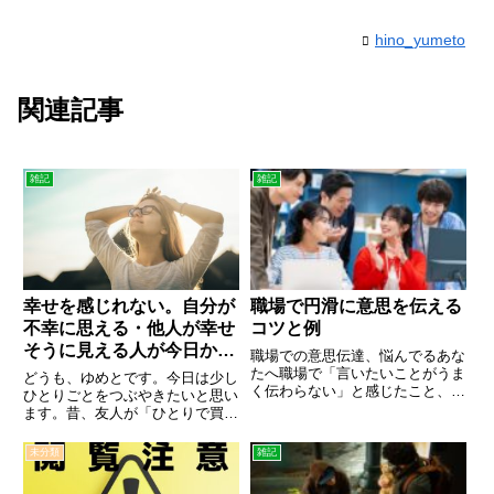
hino_yumeto
関連記事
雑記
雑記
幸せを感じれない。自分が
職場で円滑に意思を伝える
不幸に思える・他人が幸せ
コツと例
そうに見える人が今日から
職場での意思伝達、悩んでるあな
変わる方法
たへ職場で「言いたいことがうま
どうも、ゆめとです。今日は少し
く伝わらない」と感じたこと、あ
ひとりごとをつぶやきたいと思い
りませんか？私もそんな経験がた
ます。昔、友人が「ひとりで買い
くさんありました。例えば、同僚
物していて、周りが幸せそうにみ
に何かをお願いする時、言い方を
える」とつぶやいていました。そ
未分類
雑記
気にしてうまく言えなかったり。
の時、友人はいろいろと落ち込ん
ストレートに伝えて角が立つ…
でいたんだと思いますが。同じよ