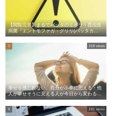
【閲覧注意】まるでバッタのミイラ！昆虫疫
病菌『エントモファガ・グリリ(バッタカ
ビ)』
318 views
幸せを感じれない。自分が不幸に思える・他
人が幸せそうに見える人が今日から変わる方
法
191 views