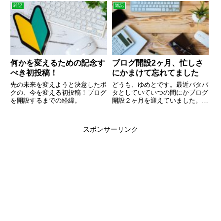
増やす方法アフィリエイト今では
付き合った彼氏と別れたそうで
雑記
雑記
聞きなれた言葉になってきました
す。結婚を考えていると言ってい
かね。広告収益です。ブロガーや
たはずの彼氏にやっぱり何か違う
ユーチューバーなどがこれにあた
と言われたそうです。そこに掛け
り...
た...
何かを変えるための記念す
ブログ開設2ヶ月、忙しさ
べき初投稿！
にかまけて忘れてました
先の未来を変えようと決意したボ
どうも、ゆめとです。最近バタバ
クの、今を変える初投稿！ブログ
タとしていていつの間にかブログ
を開設するまでの経緯。
開設２ヶ月を迎えていました。そ
んなボクの経過を書きます。本業
やプライベートの忙しさから最近
ブログ更新が疎かになっています
スポンサーリンク
がまだまだ続けていきたいと思っ
ています。あとは正直な本音を
言...