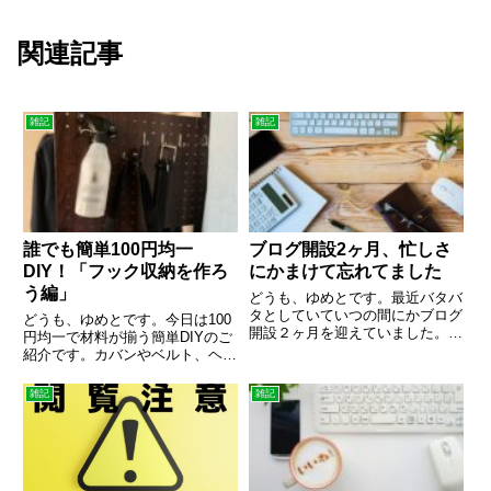
関連記事
雑記
雑記
誰でも簡単100円均一
ブログ開設2ヶ月、忙しさ
DIY！「フック収納を作ろ
にかまけて忘れてました
う編」
どうも、ゆめとです。最近バタバ
タとしていていつの間にかブログ
どうも、ゆめとです。今日は100
開設２ヶ月を迎えていました。そ
円均一で材料が揃う簡単DIYのご
んなボクの経過を書きます。本業
紹介です。カバンやベルト、ヘッ
やプライベートの忙しさから最近
ドフォンなど吊るして収納したい
ブログ更新が疎かになっています
ものがある方は是非参考にしてみ
雑記
雑記
がまだまだ続けていきたいと思っ
てください。高い道具や材料を買
ています。あとは正直な本音を
ってするのはちょっと面倒う！と
言...
いう方にオススメ100円均...