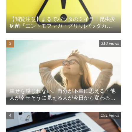
【閲覧注意】まるでバッタのミイラ！昆虫疫
病菌『エントモファガ・グリリ(バッタカ
ビ)』
318 views
幸せを感じれない。自分が不幸に思える・他
人が幸せそうに見える人が今日から変わる方
法
191 views