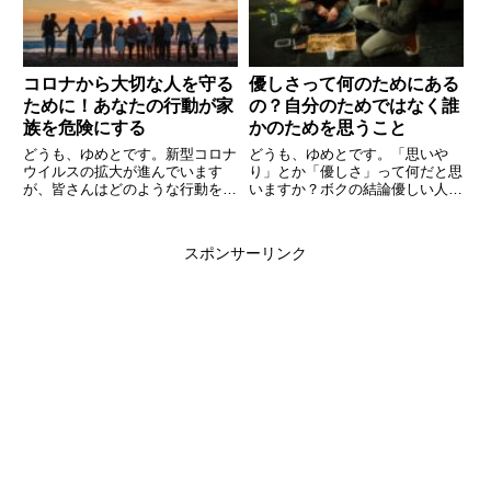
うに辛く、希望が持てない人に
こ...
コロナから大切な人を守る
優しさって何のためにある
ために！あなたの行動が家
の？自分のためではなく誰
族を危険にする
かのためを思うこと
どうも、ゆめとです。新型コロナ
どうも、ゆめとです。「思いや
ウイルスの拡大が進んでいます
り」とか「優しさ」って何だと思
が、皆さんはどのような行動をし
いますか？ボクの結論優しい人を
ているでしょうか。「不要不急の
馬鹿にする人より馬鹿をみても優
外出を避ける」の意味を理解しま
しい人であれボクは、友人に「ボ
しょう。個人的な話ですが、ボク
クはアンパンマンでいたいんです
スポンサーリンク
は山陰地方に住んでいます。
よ」っていう話をします。困って
2020年4月6日現在、2020年4...
いる人に手を差し出せるような人
で...