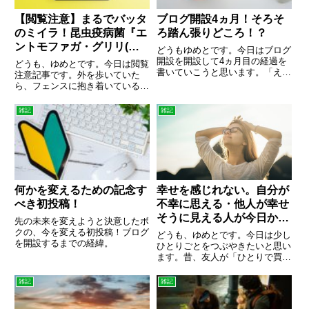
【閲覧注意】まるでバッタ
ブログ開設4ヵ月！そろそ
のミイラ！昆虫疫病菌『エ
ろ踏ん張りどころ！？
ントモファガ・グリリ(バ
どうもゆめとです。今日はブログ
ッタカビ)』
開設を開設して4ヵ月目の経過を
どうも、ゆめとです。今日は閲覧
書いていこうと思います。「え？
注意記事です。外を歩いていた
3ヵ月目の経過記録ないけど？」
ら、フェンスに抱き着いているシ
って思われた皆さんｗそこも書い
ョウリョウバッタを沢山目撃した
ていきます。副収入を夢見て始め
のですがこれが何やら様子が変
雑記
雑記
たこのブログも4ヵ月目に入りま
で・・・今日はそんなお話。ある
した。何もわからないボクなり
晴れた日。ふと田んぼの周りに張
に...
られたフェンスを眺めると、フェ
ンス...
何かを変えるための記念す
幸せを感じれない。自分が
べき初投稿！
不幸に思える・他人が幸せ
そうに見える人が今日から
先の未来を変えようと決意したボ
変わる方法
クの、今を変える初投稿！ブログ
どうも、ゆめとです。今日は少し
を開設するまでの経緯。
ひとりごとをつぶやきたいと思い
ます。昔、友人が「ひとりで買い
物していて、周りが幸せそうにみ
える」とつぶやいていました。そ
雑記
雑記
の時、友人はいろいろと落ち込ん
でいたんだと思いますが。同じよ