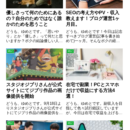
優しさって何のためにある
SEOの考え方やPV・収入
の？自分のためではなく誰
教えます！ブログ運営1ヶ
かのためを思うこと
月目。
どうも、ゆめとです。「思いや
どうも、ゆめとです！今日は記念
り」とか「優しさ」って何だと思
すべきブログ運営(記事を書き始
いますか？ボクの結論優しい人を
めて)一ヶ月。そんなボクの経過
馬鹿にする人より馬鹿をみても優
を暴露しますｗブログ運営1ヶ月
しい人であれボクは、友人に「ボ
報告！収益はまだまだ先！PVは
雑記
雑記
クはアンパンマンでいたいんです
続けた分だけ付いて来てる開設当
よ」っていう話をします。困って
初はPVを増やすことを考えよ
いる人に手を差し出せるような人
う！ゆめとの一ヶ月の成果ブログ
で...
収...
スタジオジブリさんが公式
在宅で副業！PCとスマホ
サイトにてジブリ作品の画
だけで収益にする方法4
像提供を開始
選！
どうも、ゆめとです。9月18日よ
どうも、ゆめとです。副収入を目
りスタジオジブリさんが公式サイ
指して色々試行錯誤しています
トにてジブリ作品の画像提供を開
が、今日は在宅で収益を上げる方
始したのでジブリ好きなボクとし
法をご紹介します。在宅で収入を
てはとりあえずペタペタしてみま
増やす方法アフィリエイト今では
雑記
雑記
した。気になる使用条件は『常識
聞きなれた言葉になってきました