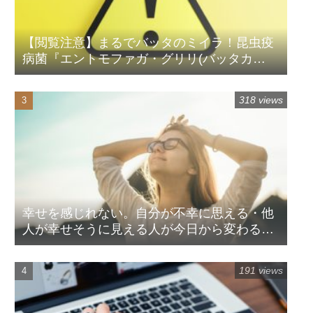
【閲覧注意】まるでバッタのミイラ！昆虫疫
病菌『エントモファガ・グリリ(バッタカ
ビ)』
318 views
幸せを感じれない。自分が不幸に思える・他
人が幸せそうに見える人が今日から変わる方
法
191 views