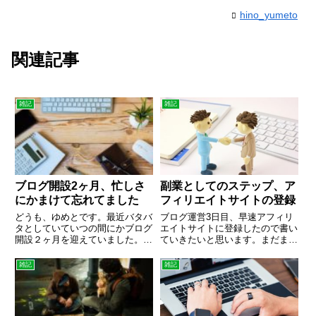
hino_yumeto
関連記事
雑記
雑記
ブログ開設2ヶ月、忙しさ
副業としてのステップ、ア
にかまけて忘れてました
フィリエイトサイトの登録
どうも、ゆめとです。最近バタバ
ブログ運営3日目、早速アフィリ
タとしていていつの間にかブログ
エイトサイトに登録したので書い
開設２ヶ月を迎えていました。そ
ていきたいと思います。まだまだ
んなボクの経過を書きます。本業
右往左往しながらだけど着実な一
やプライベートの忙しさから最近
歩。
雑記
雑記
ブログ更新が疎かになっています
がまだまだ続けていきたいと思っ
ています。あとは正直な本音を
言...