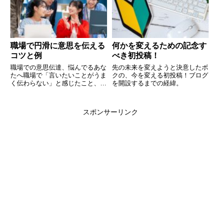
の範囲でご自由にお使い下さい』
かね。広告収益です。ブロガーや
引用：スタジオジブリと、公式...
ユーチューバーなどがこれにあた
り...
職場で円滑に意思を伝える
何かを変えるための記念す
コツと例
べき初投稿！
職場での意思伝達、悩んでるあな
先の未来を変えようと決意したボ
たへ職場で「言いたいことがうま
クの、今を変える初投稿！ブログ
く伝わらない」と感じたこと、あ
を開設するまでの経緯。
りませんか？私もそんな経験がた
くさんありました。例えば、同僚
に何かをお願いする時、言い方を
スポンサーリンク
気にしてうまく言えなかったり。
ストレートに伝えて角が立つ…