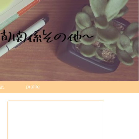
記
profile