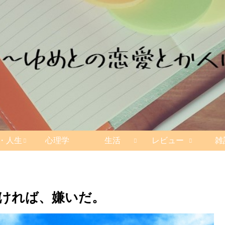
・人生
心理学
生活
レビュー
雑
ければ、嫌いだ。