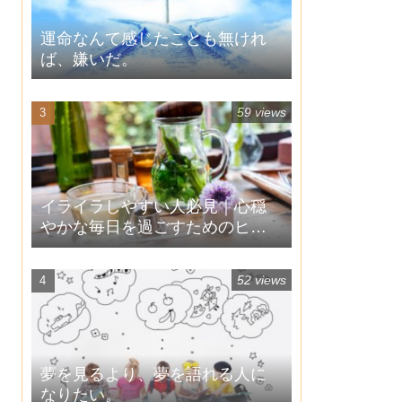
運命なんて感じたことも無けれ
ば、嫌いだ。
59 views
イライラしやすい人必見｜心穏
やかな毎日を過ごすためのヒン
ト
52 views
夢を見るより、夢を語れる人に
なりたい。