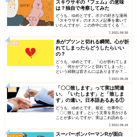
スキウサギの『フェム』の意味
本
は？独自で考察してみた
どうも、ゆめとです。ボクの好きな漫画
『スキウサギ』のオススメ記事を書いて
いたんですが、この作中に出てくる『フ
ェム』という単語について意味を探す人
2021.09.30
が良くサイトに来ているみたいなので個
人的に考察してみまし...
糸がプツンと切れる瞬間。心が折
心理学
れてしまったらどうしたらいい
の？
どうも、ゆめとです。「心が折れてしま
う」「何かがプツンと切れてしまった」
という経験は皆さんにはありますか？な
い人はそんなことあるわけない努力が足
2021.09.29
りないだけ？と思うかもしれませんが。
今日はそんなお話。何...
「〇〇致します」って実は間違
仕事
い、「いたします」と「致しま
す」の違い。日本語あるある①
どうも、ゆめとです。最近、仕事中に
「〇〇致します」という文章を見かける
ことが多いんですが、実はこれ読めるけ
どちょっと間違いなんです。今日はそん
2021.09.16
なお話をつぶやき程度に話します。「お
願い致します」という文...
スーパーボンバーマンRが面白
レビュー