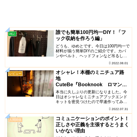
誰でも簡単100円均一DIY！「フ
雑記
ック収納を作ろう編」
どうも、ゆめとです。今日は100円均一で
材料が揃う簡単DIYのご紹介です。カバ
ンやベルト、ヘッドフォンなど吊るして
収納したいものがある方は是非参考にし
2022.08.01
てみてください。高い道具や材料を買っ
てするのはちょ...
オシャレ！本棚のミニチュア路
レビュー
地
CuteBe『Booknook ロマンチ
ックストリートブックエンド』
本当に久しぶりの更新になりました。今
日はオシャレなミニチュアブックエンド
キットを密見つけたので早速作ってみま
した！少し前にこういうのを自作で作っ
2022.07.31
ている方がテレビに出ていて欲しいなあ
と思っていたところに...
コミュニケーションのポイント！
人間関係
正しさや正義を主張するとうまく
いかない理由