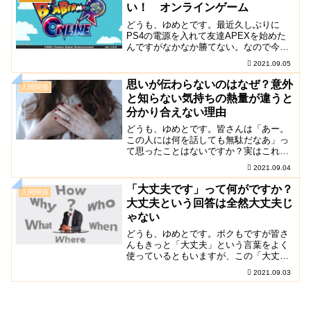
い！ オンラインゲーム
どうも、ゆめとです。最近久しぶりに
PS4の電源を入れて友達APEXを始めた
んですがなかなか勝てない。なので今日
はから逃げて始めた『スーパーボンバー
2021.09.05
マンR』が面白いという話。多分、ボク
たち世代には懐かし...
思いが伝わらないのはなぜ？意外
人間関係
と知らない気持ちの熱量が違うと
分かり合えない理由
どうも、ゆめとです。皆さんは「あー。
この人には何を話しても無駄だなあ」っ
て思ったことはないですか？実はこれっ
て気持ちの熱量が問題だったりします。
2021.09.04
いやいや『熱量』って何？って今日はそ
んな話です。人と話し...
「大丈夫です」って何がですか？
人間関係
大丈夫という回答は全然大丈夫じ
ゃない
どうも、ゆめとです。ボクもですが皆さ
んもきっと「大丈夫」という言葉をよく
使っているともいますが、この「大丈
夫」の使い方を万能アイテムか何かだと
2021.09.03
思っているなと思った出来事がありまし
たので今日はこの話をし...