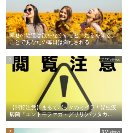
幸せの近道は欲をなくすこと「足るを知る」
ことであなたの毎日は満たされる
713 views
【閲覧注意】まるでバッタのミイラ！昆虫疫
病菌『エントモファガ・グリリ(バッタカ
ビ)』
318 views