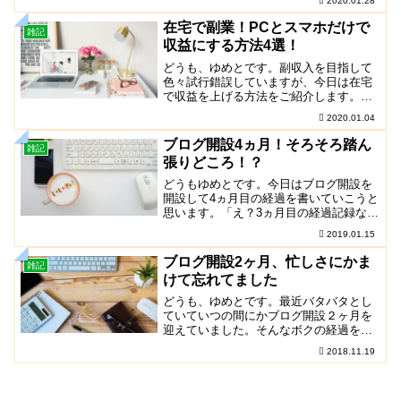
2020.01.28
一人で充実させたいところですが時間は
有限ですし、人にはそれ...
在宅で副業！PCとスマホだけで
雑記
収益にする方法4選！
どうも、ゆめとです。副収入を目指して
色々試行錯誤していますが、今日は在宅
で収益を上げる方法をご紹介します。在
宅で収入を増やす方法アフィリエイト今
2020.01.04
では聞きなれた言葉になってきましたか
ね。広告収益です。ブ...
ブログ開設4ヵ月！そろそろ踏ん
雑記
張りどころ！？
どうもゆめとです。今日はブログ開設を
開設して4ヵ月目の経過を書いていこうと
思います。「え？3ヵ月目の経過記録ない
けど？」って思われた皆さんｗそこも書
2019.01.15
いていきます。副収入を夢見て始めたこ
のブログも4ヵ月...
ブログ開設2ヶ月、忙しさにかま
雑記
けて忘れてました
どうも、ゆめとです。最近バタバタとし
ていていつの間にかブログ開設２ヶ月を
迎えていました。そんなボクの経過を書
きます。本業やプライベートの忙しさか
2018.11.19
ら最近ブログ更新が疎かになっています
がまだまだ続けていき...