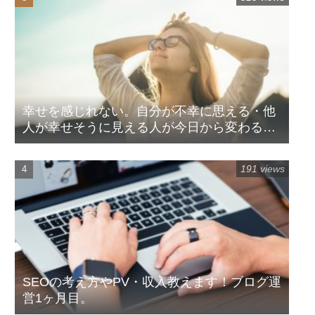
幸せを感じれない。自分が不幸に思える・他
人が幸せそうに見える人が今日から変わる方
法
191 views
SEOの考え方やPV・収入教えます！ブログ運
営1ヶ月目。