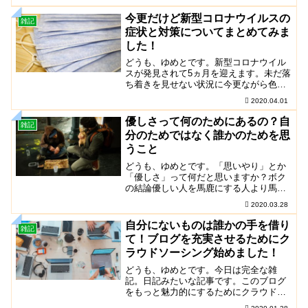
解しましょう。個人的な話ですが、ボク
は山陰地方に住んでいま...
今更だけど新型コロナウイルスの
雑記
症状と対策についてまとめてみま
した！
どうも、ゆめとです。新型コロナウイル
スが発見されて5ヵ月を迎えます。未だ落
ち着きを見せない状況に今更ながら色々
と調べてまとめてみました。新型コロナ
2020.04.01
ウイルスは2019年11月に中国で発見され
ました。渡航...
優しさって何のためにあるの？自
雑記
分のためではなく誰かのためを思
うこと
どうも、ゆめとです。「思いやり」とか
「優しさ」って何だと思いますか？ボク
の結論優しい人を馬鹿にする人より馬鹿
をみても優しい人であれボクは、友人に
2020.03.28
「ボクはアンパンマンでいたいんです
よ」っていう話をします...
自分にないものは誰かの手を借り
雑記
て！ブログを充実させるためにク
ラウドソーシング始めました！
どうも、ゆめとです。今日は完全な雑
記。日記みたいな記事です。このブログ
をもっと魅力的にするためにクラウドソ
ーシング始めてみました。本来ならボク