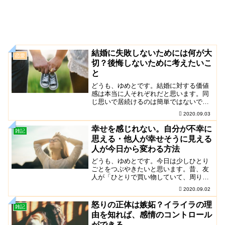
結婚に失敗しないためには何が大
恋愛
切？後悔しないために考えたいこ
と
どうも、ゆめとです。結婚に対する価値
感は本当に人それぞれだと思います。同
じ思いで居続けるのは簡単ではないで
す。友人が長く付き合った彼氏と別れた
2020.09.03
そうです。結婚を考えていると言ってい
たはずの彼氏にやっぱり...
幸せを感じれない。自分が不幸に
雑記
思える・他人が幸せそうに見える
人が今日から変わる方法
どうも、ゆめとです。今日は少しひとり
ごとをつぶやきたいと思います。昔、友
人が「ひとりで買い物していて、周りが
幸せそうにみえる」とつぶやいていまし
2020.09.02
た。その時、友人はいろいろと落ち込ん
でいたんだと思います...
怒りの正体は嫉妬？イライラの理
雑記
由を知れば、感情のコントロール
ができる