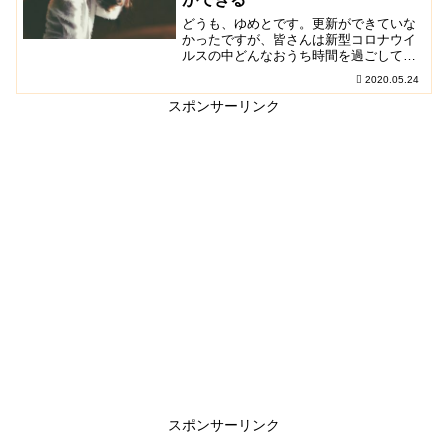
どうも、ゆめとです。更新ができていな
かったですが、皆さんは新型コロナウイ
ルスの中どんなおうち時間を過ごしてい
ますか。今日(5月24日)フジテレビ系トー
2020.05.24
ク番組『ワイドナショー』(毎週日曜
10:00～11...
スポンサーリンク
スポンサーリンク