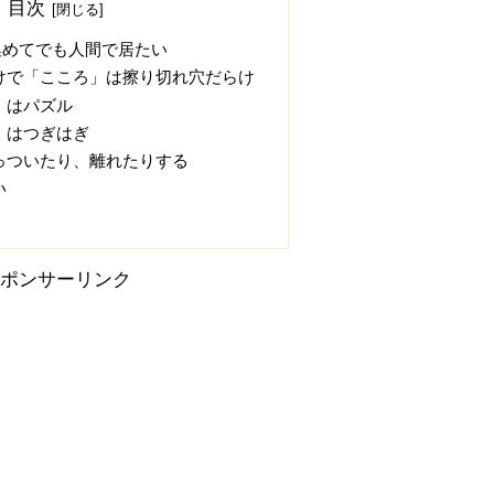
目次
集めてでも人間で居たい
けで「こころ」は擦り切れ穴だらけ
」はパズル
」はつぎはぎ
っついたり、離れたりする
い
ポンサーリンク