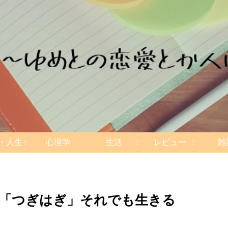
・人生
心理学
生活
レビュー
雑
「つぎはぎ」それでも生きる