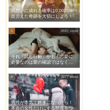
両想いに成れる確率は0.0025%!
出会えた奇跡を大切にしよう！
4681 views
それ「試し行動」かも！恋愛に
必要なのは愛の確認ではなく自
信！
1177 views
男性が本気で好きになったら！
本命の女性だけにする態度５つ