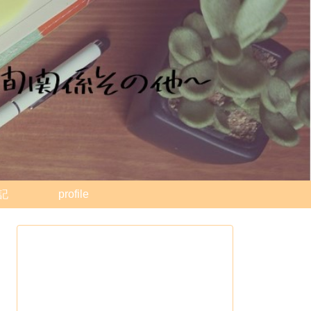
記
profile