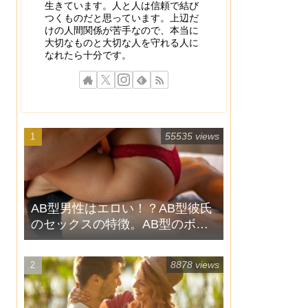
生きています。人と人は信頼で結び
つくものだと思っています。上辺だ
けの人間関係が苦手なので、本当に
大切なものと大切な人を守れる人に
なれたら十分です。
55535 views
AB型男性はエロい！？AB型彼氏
のセックスの特徴。AB型のボク
が教えます！4
8878 views